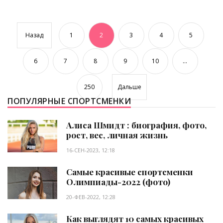
Назад
1
2
3
4
5
6
7
8
9
10
...
250
Дальше
ПОПУЛЯРНЫЕ СПОРТСМЕНКИ
Алиса Шмидт : биография, фото,
рост, вес, личная жизнь
16-СЕН-2023, 12:18
Самые красивые спортсменки
Олимпиады-2022 (фото)
20-ФЕВ-2022, 12:28
Как выглядят 10 самых красивых