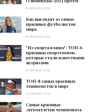
Олимпиады-2022 (фото)
20-ФЕВ-2022, 12:28
Как выглядят 10 самых
красивых футболисток
мира
14-СЕН-2023, 12:45
"Из спорта в кино": ТОП-6
красивых спортсменок,
которые стали известными
актрисами
13-СЕН-2023, 12:56
ТОП-8 самых красивых
теннисисток в мире
12-СЕН-2023, 13:13
Самые красивые
легкоатлетки чемпионата