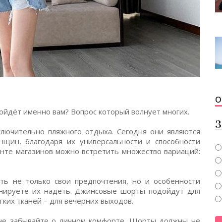
О
ойдёт именно вам? Вопрос который волнует многих.
З
лючительно пляжного отдыха. Сегодня они являются
щин, благодаря их универсальности и способности
енте магазинов можно встретить множество вариаций:
ь не только свои предпочтения, но и особенности
анируете их надеть. Джинсовые шорты подойдут для
гких тканей – для вечерних выходов.
не забывайте о личном комфорте. Шорты должны не